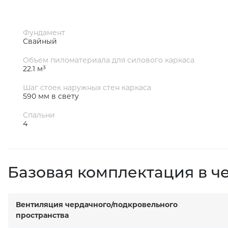
Фундамент
Свайный
Объем пиломатериала для силового каркаса
22.1 м³
Шаг стоек наружных стен каркаса
590 мм в свету
Спальни
4
Базовая комплектация в ч
Вентиляция чердачного/подкровельного
пространства