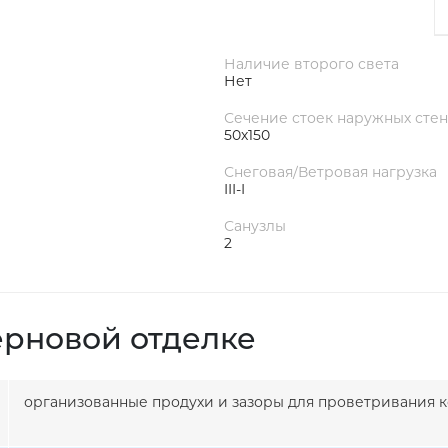
Наличие второго света
Нет
Сечение стоек наружных стен
50х150
Снеговая/Ветровая нагрузка
III-I
Санузлы
2
ерновой отделке
организованные продухи и зазоры для проветривания к