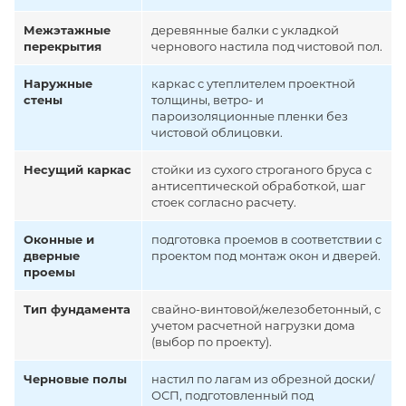
Межэтажные
деревянные балки с укладкой
перекрытия
чернового настила под чистовой пол.
Наружные
каркас с утеплителем проектной
стены
толщины, ветро- и
пароизоляционные пленки без
чистовой облицовки.
Несущий каркас
стойки из сухого строганого бруса с
антисептической обработкой, шаг
стоек согласно расчету.
Оконные и
подготовка проемов в соответствии с
дверные
проектом под монтаж окон и дверей.
проемы
Тип фундамента
свайно-винтовой/железобетонный, с
учетом расчетной нагрузки дома
(выбор по проекту).
Черновые полы
настил по лагам из обрезной доски/
ОСП, подготовленный под