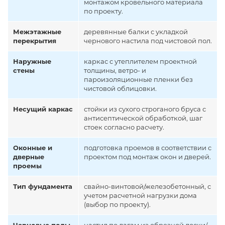
монтажом кровельного материала
по проекту.
Межэтажные
деревянные балки с укладкой
перекрытия
чернового настила под чистовой пол.
Наружные
каркас с утеплителем проектной
стены
толщины, ветро- и
пароизоляционные пленки без
чистовой облицовки.
Несущий каркас
стойки из сухого строганого бруса с
антисептической обработкой, шаг
стоек согласно расчету.
Оконные и
подготовка проемов в соответствии с
дверные
проектом под монтаж окон и дверей.
проемы
Тип фундамента
свайно-винтовой/железобетонный, с
учетом расчетной нагрузки дома
(выбор по проекту).