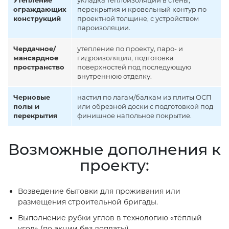
Утепление
укладка теплоизоляции в стены,
ограждающих
перекрытия и кровельный контур по
конструкций
проектной толщине, с устройством
пароизоляции.
Чердачное/
утепление по проекту, паро- и
мансардное
гидроизоляция, подготовка
пространство
поверхностей под последующую
внутреннюю отделку.
Черновые
настил по лагам/балкам из плиты ОСП
полы и
или обрезной доски с подготовкой под
перекрытия
финишное напольное покрытие.
Возможные дополнения к
проекту:
Возведение бытовки для проживания или
размещения строительной бригады.
Выполнение рубки углов в технологию «тёплый
угол» (по акции без доплаты).