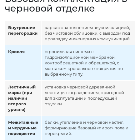
черновой отделке
Внутренние
каркас с заполнением звукоизоляцией,
перегородки
без чистовой облицовки, с выводом под
прокладку инженерных коммуникаций.
Кровля
стропильная система с
гидроизоляционной мембраной,
контробрешеткой и обрешеткой, с
монтажом кровельного покрытия по
выбранному типу.
Лестничный
установка черновой деревянной
марш (при
лестницы с ограждением, пригодной
наличии
для эксплуатации и последующей
второго
отделки.
уровня)
Межэтажные
балки, утепление и черновой настил,
и чердачные
формирующие базовый «пирог» пола и
перекрытия
перекрытий.