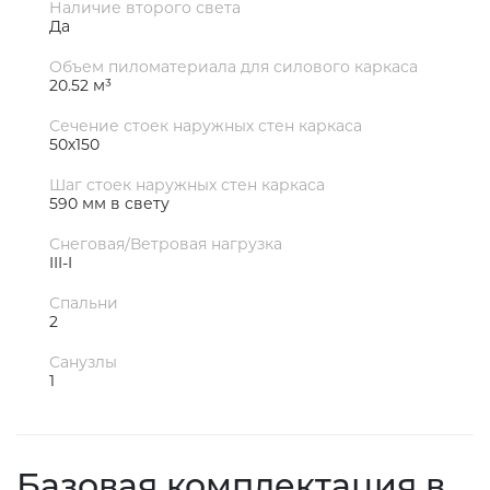
Наличие второго света
Да
Объем пиломатериала для силового каркаса
20.52 м³
Сечение стоек наружных стен каркаса
50х150
Шаг стоек наружных стен каркаса
590 мм в свету
Снеговая/Ветровая нагрузка
III-I
Спальни
2
Санузлы
1
Базовая комплектация в