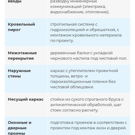
вводы
разводку инженерных
коммуникаций (электрика,
водоснабжение, отопление).
Кровельный
стропильная система с
пирог
гидроизоляцией и обрешеткой, с
монтажом кровельного материала
по проекту.
Межэтажные
деревянные балки с укладкой
перекрытия
чернового настила под чистовой пол.
Наружные
каркас с утеплителем проектной
стены
толщины, ветро- и
пароизоляционные пленки без
чистовой облицовки.
Несущий каркас
стойки из сухого строганого бруса с
антисептической обработкой, шаг
стоек согласно расчету.
Оконные и
подготовка проемов в соответствии с
дверные
проектом под монтаж окон и дверей.
проемы