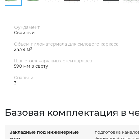
Фундамент
Свайный
Объем пиломатериала для силового каркаса
24.79 м³
Шаг стоек наружных стен каркаса
590 мм в свету
Спальни
3
Базовая комплектация в ч
Закладные под инженерные
подготовка канало
сети
финишной разводк