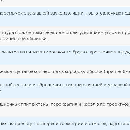
 перемычек с закладкой звукоизоляции, подготовленных по
онтура с расчетным сечением стоек, усилением углов и п
з финишной обшивки.
ементов из антисептированного бруса с креплением к фун
емов с установкой черновых коробок/доборов (при необхо
онтробрешетки и обрешетки с гидроизоляцией и укладкой
.
ционных плит в стены, перекрытия и кровлю по проектной
ния по проекту с выверкой геометрии и отметок, подготов