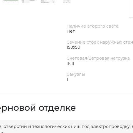
Наличие второго света
Нет
Сечение стоек наружных стен
150x50
Снеговая/Ветровая нагрузка
II-III
Санузлы
1
ерновой отделке
в, отверстий и технологических ниш под электропроводку, 
и.