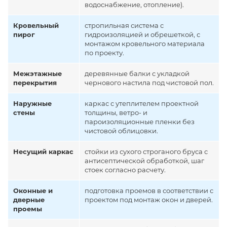
водоснабжение, отопление).
Кровельный
стропильная система с
пирог
гидроизоляцией и обрешеткой, с
монтажом кровельного материала
по проекту.
Межэтажные
деревянные балки с укладкой
перекрытия
чернового настила под чистовой пол.
Наружные
каркас с утеплителем проектной
стены
толщины, ветро- и
пароизоляционные пленки без
чистовой облицовки.
Несущий каркас
стойки из сухого строганого бруса с
антисептической обработкой, шаг
стоек согласно расчету.
Оконные и
подготовка проемов в соответствии с
дверные
проектом под монтаж окон и дверей.
проемы