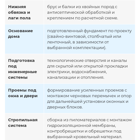
Нижняя
брус и балки из хвойных пород с
обвязка и
антисептической обработкой и
лаги пола
креплением по расчетной схеме.
Основание
подготовленный фундамент по проекту
дома
(свайно-винтовой, столбчатый или
ленточный, в зависимости от
выбранной комплектации).
Подготовка
технологические отверстия и каналы
под
для скрытой или открытой прокладки
инженерные
электрики, водоснабжения,
системы
канализации и отопления.
Проемы под
формирование усиленных проемов с
окна и двери
монтажом черновых перемычек и опор
для дальнейшей установки оконных и
дверных блоков.
Стропильная
сборка из пиломатериалов с монтажом
система
гидроизоляционной мембраны,
контробрешетки и обрешетки под
выбранный кровельный материал.