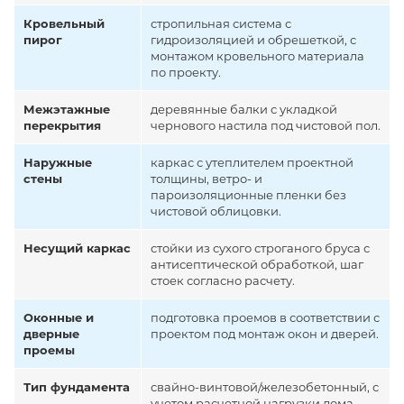
Кровельный
стропильная система с
пирог
гидроизоляцией и обрешеткой, с
монтажом кровельного материала
по проекту.
Межэтажные
деревянные балки с укладкой
перекрытия
чернового настила под чистовой пол.
Наружные
каркас с утеплителем проектной
стены
толщины, ветро- и
пароизоляционные пленки без
чистовой облицовки.
Несущий каркас
стойки из сухого строганого бруса с
антисептической обработкой, шаг
стоек согласно расчету.
Оконные и
подготовка проемов в соответствии с
дверные
проектом под монтаж окон и дверей.
проемы
Тип фундамента
свайно-винтовой/железобетонный, с
учетом расчетной нагрузки дома