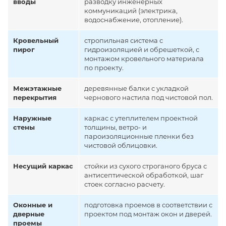
вводы
разводку инженерных
коммуникаций (электрика,
водоснабжение, отопление).
Кровельный
стропильная система с
пирог
гидроизоляцией и обрешеткой, с
монтажом кровельного материала
по проекту.
Межэтажные
деревянные балки с укладкой
перекрытия
чернового настила под чистовой пол.
Наружные
каркас с утеплителем проектной
стены
толщины, ветро- и
пароизоляционные пленки без
чистовой облицовки.
Несущий каркас
стойки из сухого строганого бруса с
антисептической обработкой, шаг
стоек согласно расчету.
Оконные и
подготовка проемов в соответствии с
дверные
проектом под монтаж окон и дверей.
проемы