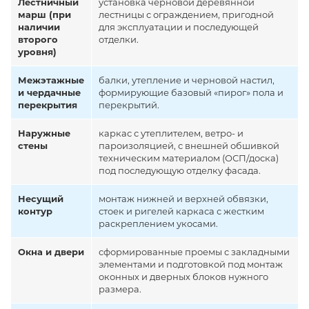
Лестничный
установка черновой деревянной
марш (при
лестницы с ограждением, пригодной
наличии
для эксплуатации и последующей
второго
отделки.
уровня)
Межэтажные
балки, утепление и черновой настил,
и чердачные
формирующие базовый «пирог» пола и
перекрытия
перекрытий.
Наружные
каркас с утеплителем, ветро- и
стены
пароизоляцией, с внешней обшивкой
техническим материалом (ОСП/доска)
под последующую отделку фасада.
Несущий
монтаж нижней и верхней обвязки,
контур
стоек и ригелей каркаса с жестким
раскреплением укосами.
Окна и двери
сформированные проемы с закладными
элементами и подготовкой под монтаж
оконных и дверных блоков нужного
размера.