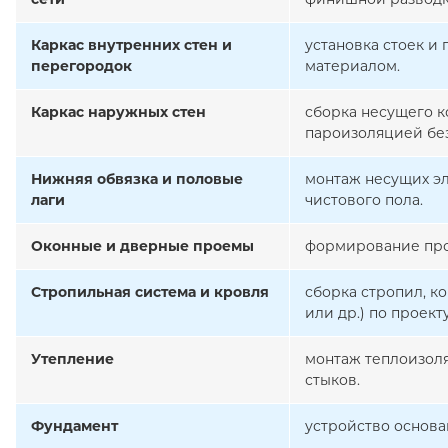
Каркас внутренних стен и
установка стоек и
перегородок
материалом.
Каркас наружных стен
сборка несущего к
пароизоляцией бе
Нижняя обвязка и половые
монтаж несущих эл
лаги
чистового пола.
Оконные и дверные проемы
формирование про
Стропильная система и кровля
сборка стропил, к
или др.) по проекту
Утепление
монтаж теплоизоля
стыков.
Фундамент
устройство основа