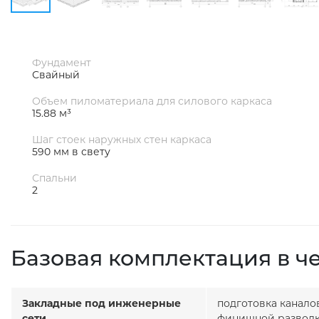
Фундамент
Свайный
Объем пиломатериала для силового каркаса
15.88 м³
Шаг стоек наружных стен каркаса
590 мм в свету
Спальни
2
Базовая комплектация в ч
Закладные под инженерные
подготовка канало
сети
финишной разводк