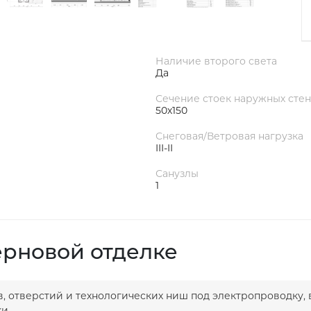
Наличие второго света
Да
Сечение стоек наружных стен
50х150
Снеговая/Ветровая нагрузка
III-II
Санузлы
1
ерновой отделке
в, отверстий и технологических ниш под электропроводку, 
и.