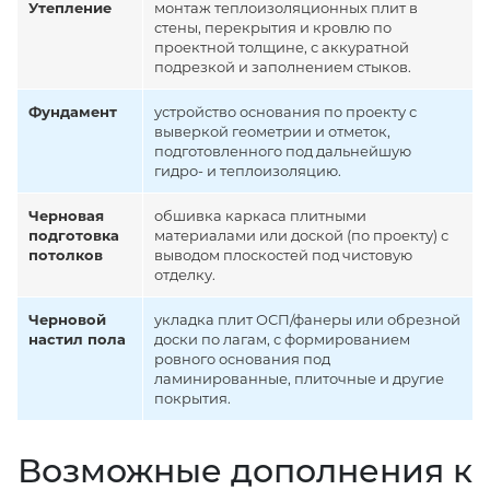
Утепление
монтаж теплоизоляционных плит в
стены, перекрытия и кровлю по
проектной толщине, с аккуратной
подрезкой и заполнением стыков.
Фундамент
устройство основания по проекту с
выверкой геометрии и отметок,
подготовленного под дальнейшую
гидро- и теплоизоляцию.
Черновая
обшивка каркаса плитными
подготовка
материалами или доской (по проекту) с
потолков
выводом плоскостей под чистовую
отделку.
Черновой
укладка плит ОСП/фанеры или обрезной
настил пола
доски по лагам, с формированием
ровного основания под
ламинированные, плиточные и другие
покрытия.
Возможные дополнения к