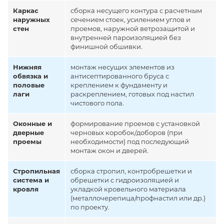
Каркас
сборка несущего контура с расчетным
наружных
сечением стоек, усилением углов и
стен
проемов, наружной ветрозащитой и
внутренней пароизоляцией без
финишной обшивки.
Нижняя
монтаж несущих элементов из
обвязка и
антисептированного бруса с
половые
креплением к фундаменту и
лаги
раскреплением, готовых под настил
чистового пола.
Оконные и
формирование проемов с установкой
дверные
черновых коробок/доборов (при
проемы
необходимости) под последующий
монтаж окон и дверей.
Стропильная
сборка стропил, контробрешетки и
система и
обрешетки с гидроизоляцией и
кровля
укладкой кровельного материала
(металлочерепица/профнастил или др.)
по проекту.