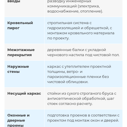
вводы
разводку инженерных
коммуникаций (электрика,
водоснабжение, отопление).
Кровельный
стропильная система с
пирог
гидроизоляцией и обрешеткой, с
монтажом кровельного материала
по проекту.
Межэтажные
деревянные балки с укладкой
перекрытия
чернового настила под чистовой пол.
Наружные
каркас с утеплителем проектной
стены
толщины, ветро- и
пароизоляционные пленки без
чистовой облицовки.
Несущий каркас
стойки из сухого строганого бруса с
антисептической обработкой, шаг
стоек согласно расчету.
Оконные и
подготовка проемов в соответствии с
дверные
проектом под монтаж окон и дверей.
проемы