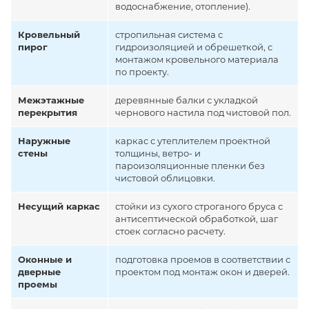
водоснабжение, отопление).
Кровельный
стропильная система с
пирог
гидроизоляцией и обрешеткой, с
монтажом кровельного материала
по проекту.
Межэтажные
деревянные балки с укладкой
перекрытия
чернового настила под чистовой пол.
Наружные
каркас с утеплителем проектной
стены
толщины, ветро- и
пароизоляционные пленки без
чистовой облицовки.
Несущий каркас
стойки из сухого строганого бруса с
антисептической обработкой, шаг
стоек согласно расчету.
Оконные и
подготовка проемов в соответствии с
дверные
проектом под монтаж окон и дверей.
проемы