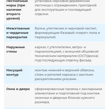
Лестничный
установка черновой деревянной
марш (при
лестницы с ограждением, пригодной
наличии
для эксплуатации и последующей
второго
отделки.
уровня)
Межэтажные
балки, утепление и черновой настил,
и чердачные
формирующие базовый «пирог» пола и
перекрытия
перекрытий.
Наружные
каркас с утеплителем, ветро- и
стены
пароизоляцией, с внешней обшивкой
техническим материалом (ОСП/доска)
под последующую отделку фасада.
Несущий
монтаж нижней и верхней обвязки,
контур
стоек и ригелей каркаса с жестким
раскреплением укосами.
Окна и двери
сформированные проемы с закладными
элементами и подготовкой под монтаж
оконных и дверных блоков нужного
размера.