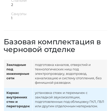
Спальни
2
Санузлы
1
Базовая комплектация в
черновой отделке
Закладные
подготовка каналов, отверстий и
под
технологических ниш под
инженерные
электропроводку, водопровод,
сети
канализацию и систему отопления, без
финишной разводки.
Каркас
установка стоек и перемычек с
внутренних
закладкой звукоизоляции,
стен и
подготовленных под облицовку ГКЛ, ГВЛ
перегородок
или другим отделочным материалом.