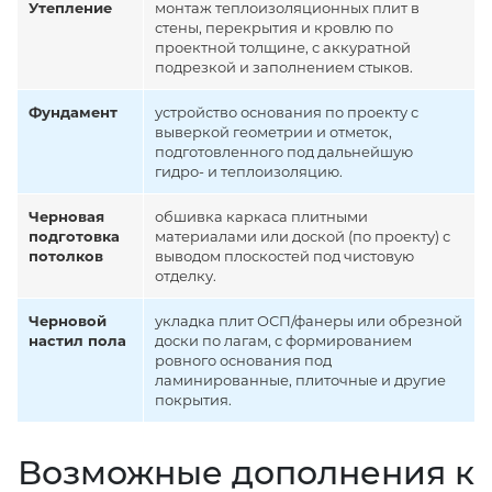
Утепление
монтаж теплоизоляционных плит в
стены, перекрытия и кровлю по
проектной толщине, с аккуратной
подрезкой и заполнением стыков.
Фундамент
устройство основания по проекту с
выверкой геометрии и отметок,
подготовленного под дальнейшую
гидро- и теплоизоляцию.
Черновая
обшивка каркаса плитными
подготовка
материалами или доской (по проекту) с
потолков
выводом плоскостей под чистовую
отделку.
Черновой
укладка плит ОСП/фанеры или обрезной
настил пола
доски по лагам, с формированием
ровного основания под
ламинированные, плиточные и другие
покрытия.
Возможные дополнения к