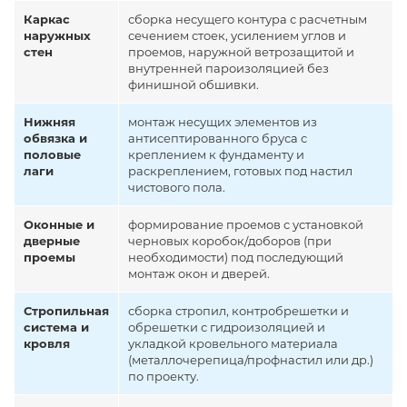
Каркас
сборка несущего контура с расчетным
наружных
сечением стоек, усилением углов и
стен
проемов, наружной ветрозащитой и
внутренней пароизоляцией без
финишной обшивки.
Нижняя
монтаж несущих элементов из
обвязка и
антисептированного бруса с
половые
креплением к фундаменту и
лаги
раскреплением, готовых под настил
чистового пола.
Оконные и
формирование проемов с установкой
дверные
черновых коробок/доборов (при
проемы
необходимости) под последующий
монтаж окон и дверей.
Стропильная
сборка стропил, контробрешетки и
система и
обрешетки с гидроизоляцией и
кровля
укладкой кровельного материала
(металлочерепица/профнастил или др.)
по проекту.