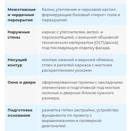
Межэтажные
балки, утепление и черновой настил,
и чердачные
формирующие базовый «пирог» пола и
перекрытия
перекрытий.
Наружные
каркас с утеплителем, ветро- и
стены
пароизоляцией, с внешней обшивкой
техническим материалом (ОСП/доска)
под последующую отделку фасада.
Несущий
монтаж нижней и верхней обвязки,
контур
стоек и ригелей каркаса с жестким
раскреплением укосами.
Окна и двери
сформированные проемы с закладными
элементами и подготовкой под монтаж
оконных и дверных блоков нужного
размера.
Подготовка
разметка пятен застройки, устройство
основания
фундамента по проекту с
выравниванием и проверкой
диагоналей.