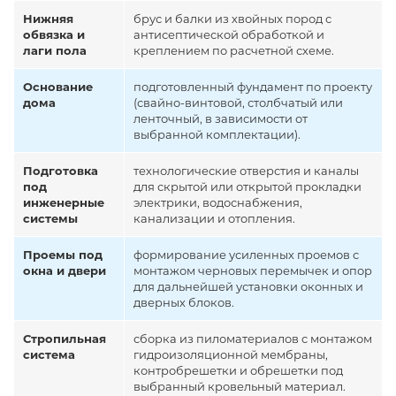
Нижняя
брус и балки из хвойных пород с
обвязка и
антисептической обработкой и
лаги пола
креплением по расчетной схеме.
Основание
подготовленный фундамент по проекту
дома
(свайно-винтовой, столбчатый или
ленточный, в зависимости от
выбранной комплектации).
Подготовка
технологические отверстия и каналы
под
для скрытой или открытой прокладки
инженерные
электрики, водоснабжения,
системы
канализации и отопления.
Проемы под
формирование усиленных проемов с
окна и двери
монтажом черновых перемычек и опор
для дальнейшей установки оконных и
дверных блоков.
Стропильная
сборка из пиломатериалов с монтажом
система
гидроизоляционной мембраны,
контробрешетки и обрешетки под
выбранный кровельный материал.