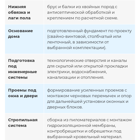
Нижняя
брус и балки из хвойных пород с
обвязка и
антисептической обработкой и
лаги пола
креплением по расчетной схеме.
Основание
подготовленный фундамент по проекту
дома
(свайно-винтовой, столбчатый или
ленточный, в зависимости от
выбранной комплектации).
Подготовка
технологические отверстия и каналы
под
для скрытой или открытой прокладки
инженерные
электрики, водоснабжения,
системы
канализации и отопления.
Проемы под
формирование усиленных проемов с
окна и двери
монтажом черновых перемычек и опор
для дальнейшей установки оконных и
дверных блоков.
Стропильная
сборка из пиломатериалов с монтажом
система
гидроизоляционной мембраны,
контробрешетки и обрешетки под
выбранный кровельный материал.