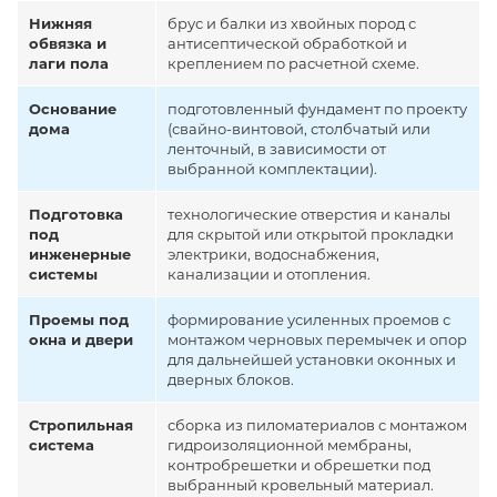
Нижняя
брус и балки из хвойных пород с
обвязка и
антисептической обработкой и
лаги пола
креплением по расчетной схеме.
Основание
подготовленный фундамент по проекту
дома
(свайно-винтовой, столбчатый или
ленточный, в зависимости от
выбранной комплектации).
Подготовка
технологические отверстия и каналы
под
для скрытой или открытой прокладки
инженерные
электрики, водоснабжения,
системы
канализации и отопления.
Проемы под
формирование усиленных проемов с
окна и двери
монтажом черновых перемычек и опор
для дальнейшей установки оконных и
дверных блоков.
Стропильная
сборка из пиломатериалов с монтажом
система
гидроизоляционной мембраны,
контробрешетки и обрешетки под
выбранный кровельный материал.