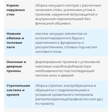
Каркас
сборка несущего контура с расчетным
наружных
сечением стоек, усилением углов и
стен
проемов, наружной ветрозащитой и
внутренней пароизоляцией без
финишной обшивки.
Нижняя
монтаж несущих элементов из
обвязка и
антисептированного бруса с
половые
креплением к фундаменту и
лаги
раскреплением, готовых под настил
чистового пола.
Оконные и
формирование проемов с установкой
дверные
черновых коробок/доборов (при
проемы
необходимости) под последующий
монтаж окон и дверей.
Стропильная
сборка стропил, контробрешетки и
система и
обрешетки с гидроизоляцией и
кровля
укладкой кровельного материала
(металлочерепица/профнастил или др.)
по проекту.