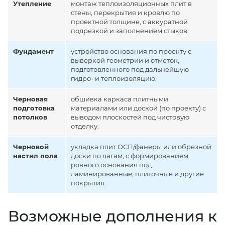
Утепление
монтаж теплоизоляционных плит в
стены, перекрытия и кровлю по
проектной толщине, с аккуратной
подрезкой и заполнением стыков.
Фундамент
устройство основания по проекту с
выверкой геометрии и отметок,
подготовленного под дальнейшую
гидро- и теплоизоляцию.
Черновая
обшивка каркаса плитными
подготовка
материалами или доской (по проекту) с
потолков
выводом плоскостей под чистовую
отделку.
Черновой
укладка плит ОСП/фанеры или обрезной
настил пола
доски по лагам, с формированием
ровного основания под
ламинированные, плиточные и другие
покрытия.
Возможные дополнения к