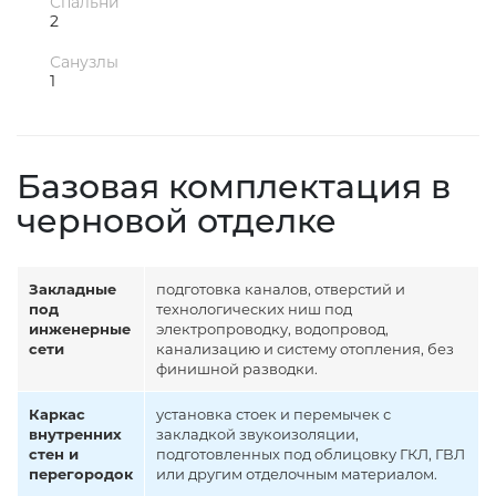
Спальни
2
Санузлы
1
Базовая комплектация в
черновой отделке
Закладные
подготовка каналов, отверстий и
под
технологических ниш под
инженерные
электропроводку, водопровод,
сети
канализацию и систему отопления, без
финишной разводки.
Каркас
установка стоек и перемычек с
внутренних
закладкой звукоизоляции,
стен и
подготовленных под облицовку ГКЛ, ГВЛ
перегородок
или другим отделочным материалом.