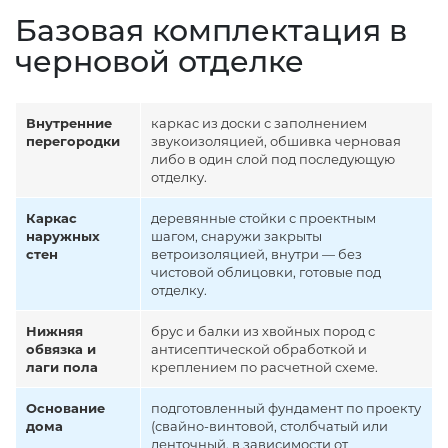
Базовая комплектация в
черновой отделке
Внутренние
каркас из доски с заполнением
перегородки
звукоизоляцией, обшивка черновая
либо в один слой под последующую
отделку.
Каркас
деревянные стойки с проектным
наружных
шагом, снаружи закрыты
стен
ветроизоляцией, внутри — без
чистовой облицовки, готовые под
отделку.
Нижняя
брус и балки из хвойных пород с
обвязка и
антисептической обработкой и
лаги пола
креплением по расчетной схеме.
Основание
подготовленный фундамент по проекту
дома
(свайно-винтовой, столбчатый или
ленточный, в зависимости от