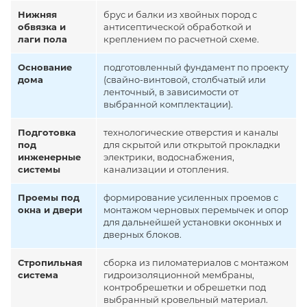
Нижняя
брус и балки из хвойных пород с
обвязка и
антисептической обработкой и
лаги пола
креплением по расчетной схеме.
Основание
подготовленный фундамент по проекту
дома
(свайно-винтовой, столбчатый или
ленточный, в зависимости от
выбранной комплектации).
Подготовка
технологические отверстия и каналы
под
для скрытой или открытой прокладки
инженерные
электрики, водоснабжения,
системы
канализации и отопления.
Проемы под
формирование усиленных проемов с
окна и двери
монтажом черновых перемычек и опор
для дальнейшей установки оконных и
дверных блоков.
Стропильная
сборка из пиломатериалов с монтажом
система
гидроизоляционной мембраны,
контробрешетки и обрешетки под
выбранный кровельный материал.