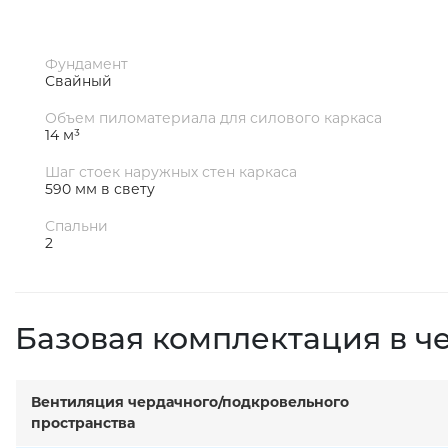
Фундамент
Свайный
Объем пиломатериала для силового каркаса
14 м³
Шаг стоек наружных стен каркаса
590 мм в свету
Спальни
2
Базовая комплектация в ч
Вентиляция чердачного/подкровельного
пространства