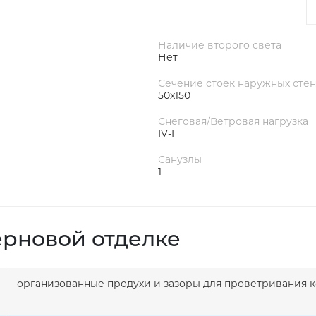
Наличие второго света
Нет
Сечение стоек наружных стен
50х150
Снеговая/Ветровая нагрузка
IV-I
Санузлы
1
ерновой отделке
организованные продухи и зазоры для проветривания к