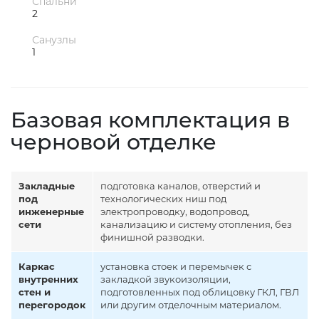
Спальни
2
Санузлы
1
Базовая комплектация в
черновой отделке
Закладные
подготовка каналов, отверстий и
под
технологических ниш под
инженерные
электропроводку, водопровод,
сети
канализацию и систему отопления, без
финишной разводки.
Каркас
установка стоек и перемычек с
внутренних
закладкой звукоизоляции,
стен и
подготовленных под облицовку ГКЛ, ГВЛ
перегородок
или другим отделочным материалом.