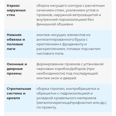
Каркас
сборка несущего контура с расчетным
наружных
сечением стоек, усилением углов и
стен
проемов, наружной ветрозащитой и
внутренней пароизоляцией без
финишной обшивки.
Нижняя
монтаж несущих элементов из
обвязка и
антисептированного бруса с
половые
креплением к фундаменту и
лаги
раскреплением, готовых под настил
чистового пола.
Оконные и
формирование проемов с установкой
дверные
черновых коробок/доборов (при
проемы
необходимости) под последующий
монтаж окон и дверей.
Стропильная
сборка стропил, контробрешетки и
система и
обрешетки с гидроизоляцией и
кровля
укладкой кровельного материала
(металлочерепица/профнастил или др.)
по проекту.