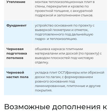
Утепление
монтаж теплоизоляционных плит в
стены, перекрытия и кровлю по
проектной толщине, с аккуратной
подрезкой и заполнением стыков.
Фундамент
устройство основания по проекту с
выверкой геометрии и отметок,
подготовленного под дальнейшую
гидро- и теплоизоляцию.
Черновая
обшивка каркаса плитными
подготовка
материалами или доской (по проекту) с
потолков
выводом плоскостей под чистовую
отделку.
Черновой
укладка плит ОСП/фанеры или обрезной
настил пола
доски по лагам, с формированием
ровного основания под
ламинированные, плиточные и другие
покрытия.
Возможные дополнения к