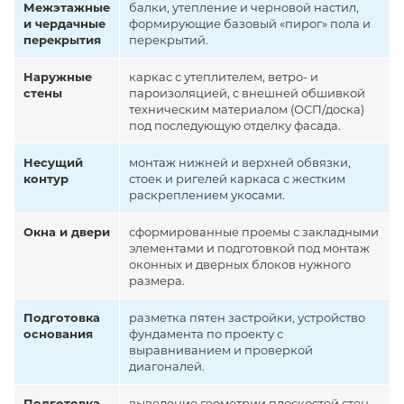
Межэтажные
балки, утепление и черновой настил,
и чердачные
формирующие базовый «пирог» пола и
перекрытия
перекрытий.
Наружные
каркас с утеплителем, ветро- и
стены
пароизоляцией, с внешней обшивкой
техническим материалом (ОСП/доска)
под последующую отделку фасада.
Несущий
монтаж нижней и верхней обвязки,
контур
стоек и ригелей каркаса с жестким
раскреплением укосами.
Окна и двери
сформированные проемы с закладными
элементами и подготовкой под монтаж
оконных и дверных блоков нужного
размера.
Подготовка
разметка пятен застройки, устройство
основания
фундамента по проекту с
выравниванием и проверкой
диагоналей.
Подготовка
выведение геометрии плоскостей стен,