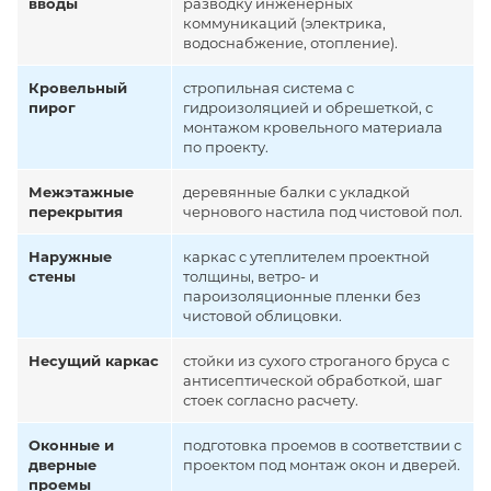
вводы
разводку инженерных
коммуникаций (электрика,
водоснабжение, отопление).
Кровельный
стропильная система с
пирог
гидроизоляцией и обрешеткой, с
монтажом кровельного материала
по проекту.
Межэтажные
деревянные балки с укладкой
перекрытия
чернового настила под чистовой пол.
Наружные
каркас с утеплителем проектной
стены
толщины, ветро- и
пароизоляционные пленки без
чистовой облицовки.
Несущий каркас
стойки из сухого строганого бруса с
антисептической обработкой, шаг
стоек согласно расчету.
Оконные и
подготовка проемов в соответствии с
дверные
проектом под монтаж окон и дверей.
проемы