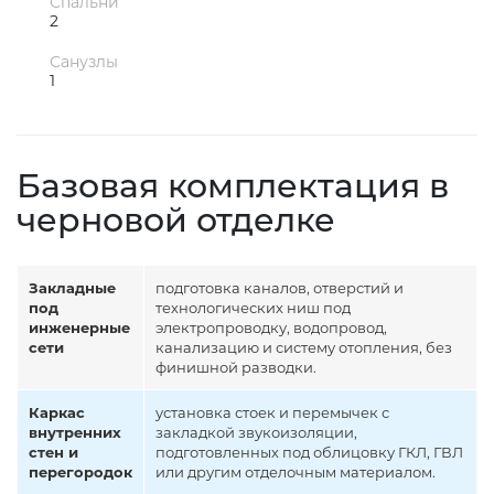
Спальни
2
Санузлы
1
Базовая комплектация в
черновой отделке
Закладные
подготовка каналов, отверстий и
под
технологических ниш под
инженерные
электропроводку, водопровод,
сети
канализацию и систему отопления, без
финишной разводки.
Каркас
установка стоек и перемычек с
внутренних
закладкой звукоизоляции,
стен и
подготовленных под облицовку ГКЛ, ГВЛ
перегородок
или другим отделочным материалом.