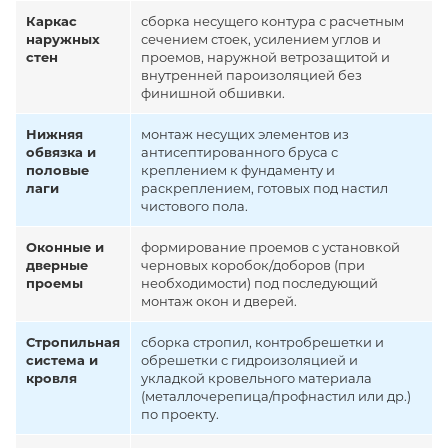
Каркас
сборка несущего контура с расчетным
наружных
сечением стоек, усилением углов и
стен
проемов, наружной ветрозащитой и
внутренней пароизоляцией без
финишной обшивки.
Нижняя
монтаж несущих элементов из
обвязка и
антисептированного бруса с
половые
креплением к фундаменту и
лаги
раскреплением, готовых под настил
чистового пола.
Оконные и
формирование проемов с установкой
дверные
черновых коробок/доборов (при
проемы
необходимости) под последующий
монтаж окон и дверей.
Стропильная
сборка стропил, контробрешетки и
система и
обрешетки с гидроизоляцией и
кровля
укладкой кровельного материала
(металлочерепица/профнастил или др.)
по проекту.