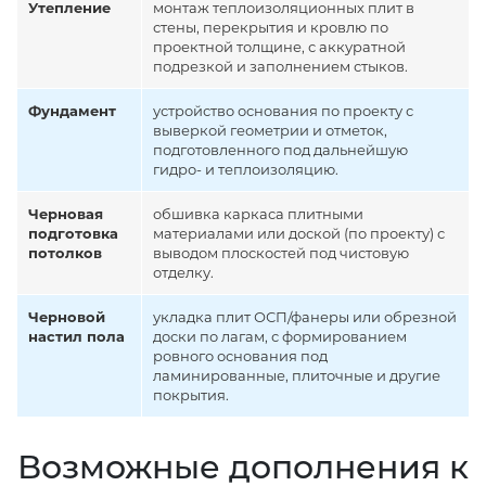
Утепление
монтаж теплоизоляционных плит в
стены, перекрытия и кровлю по
проектной толщине, с аккуратной
подрезкой и заполнением стыков.
Фундамент
устройство основания по проекту с
выверкой геометрии и отметок,
подготовленного под дальнейшую
гидро- и теплоизоляцию.
Черновая
обшивка каркаса плитными
подготовка
материалами или доской (по проекту) с
потолков
выводом плоскостей под чистовую
отделку.
Черновой
укладка плит ОСП/фанеры или обрезной
настил пола
доски по лагам, с формированием
ровного основания под
ламинированные, плиточные и другие
покрытия.
Возможные дополнения к