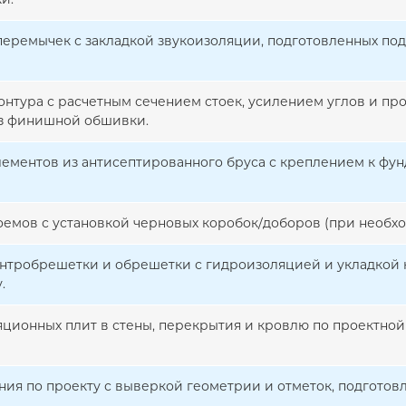
 перемычек с закладкой звукоизоляции, подготовленных по
онтура с расчетным сечением стоек, усилением углов и п
з финишной обшивки.
ементов из антисептированного бруса с креплением к фун
емов с установкой черновых коробок/доборов (при необхо
онтробрешетки и обрешетки с гидроизоляцией и укладкой
.
ционных плит в стены, перекрытия и кровлю по проектной
ния по проекту с выверкой геометрии и отметок, подготов