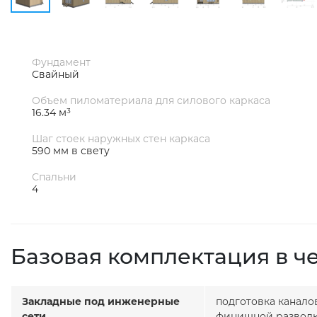
Фундамент
Свайный
Объем пиломатериала для силового каркаса
16.34 м³
Шаг стоек наружных стен каркаса
590 мм в свету
Спальни
4
Базовая комплектация в ч
Закладные под инженерные
подготовка канало
сети
финишной разводк