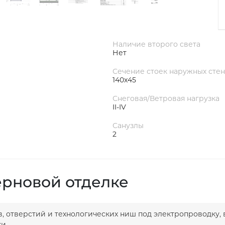
Наличие второго света
Нет
Сечение стоек наружных стен
140x45
Снеговая/Ветровая нагрузка
II-IV
Санузлы
2
ерновой отделке
в, отверстий и технологических ниш под электропроводку, 
и.