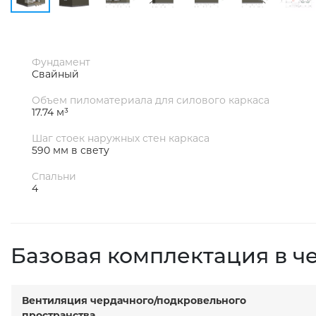
Фундамент
Свайный
Объем пиломатериала для силового каркаса
17.74 м³
Шаг стоек наружных стен каркаса
590 мм в свету
Спальни
4
Базовая комплектация в ч
Вентиляция чердачного/подкровельного
пространства