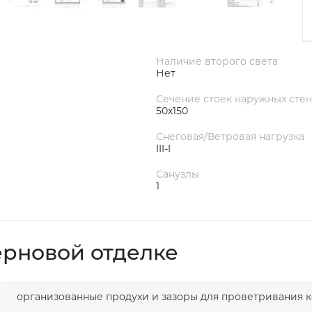
Наличие второго света
Нет
Сечение стоек наружных стен
50х150
Снеговая/Ветровая нагрузка
III-I
Санузлы
1
ерновой отделке
организованные продухи и зазоры для проветривания к