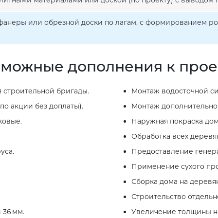
литными материалами или доской (по проекту) с выводом п
фанеры или обрезной доски по лагам, с формированием р
можные дополнения к прое
 строительной бригады.
Монтаж водосточной си
по акции без доплаты).
Монтаж дополнительног
ковые.
Наружная покраска дом
Обработка всех деревя
уса.
Предоставление генера
Применение сухого про
Сборка дома на деревя
Строительство отдельно
 36 мм.
Увеличение толщины на