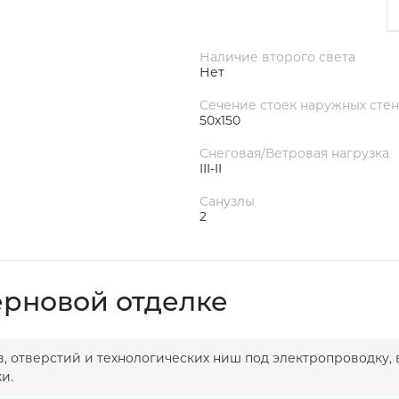
Наличие второго света
Нет
Сечение стоек наружных стен
50х150
Снеговая/Ветровая нагрузка
III-II
Санузлы
2
ерновой отделке
в, отверстий и технологических ниш под электропроводку, 
и.