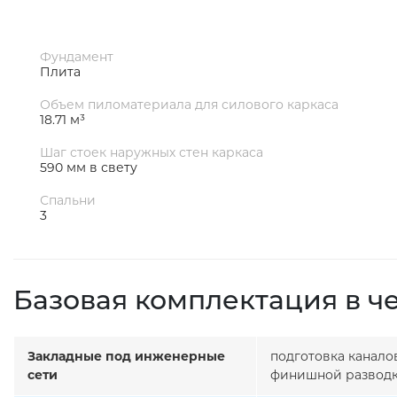
Фундамент
Плита
Объем пиломатериала для силового каркаса
18.71 м³
Шаг стоек наружных стен каркаса
590 мм в свету
Спальни
3
Базовая комплектация в ч
Закладные под инженерные
подготовка канало
сети
финишной разводк