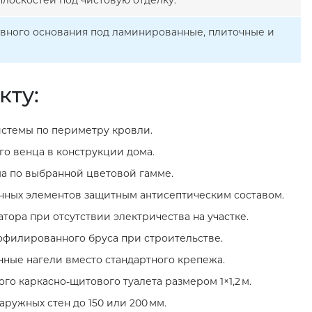
лоскостей под чистовую отделку.
овного основания под ламинированные, плиточные и
кту:
стемы по периметру кровли.
о венца в конструкции дома.
а по выбранной цветовой гамме.
нных элементов защитным антисептическим составом.
тора при отсутствии электричества на участке.
филированного бруса при строительстве.
нные нагели вместо стандартного крепежа.
го каркасно‑щитового туалета размером 1×1,2 м.
ружных стен до 150 или 200 мм.