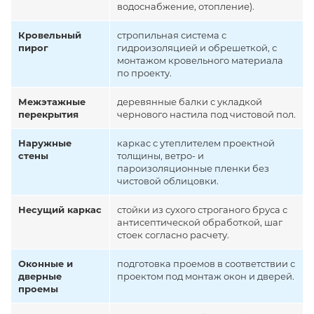
водоснабжение, отопление).
Кровельный
стропильная система с
пирог
гидроизоляцией и обрешеткой, с
монтажом кровельного материала
по проекту.
Межэтажные
деревянные балки с укладкой
перекрытия
чернового настила под чистовой пол.
Наружные
каркас с утеплителем проектной
стены
толщины, ветро- и
пароизоляционные пленки без
чистовой облицовки.
Несущий каркас
стойки из сухого строганого бруса с
антисептической обработкой, шаг
стоек согласно расчету.
Оконные и
подготовка проемов в соответствии с
дверные
проектом под монтаж окон и дверей.
проемы