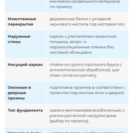
монтажом кровельного материала
по проекту.
Межэтажные
деревянные балки с укладкой
перекрытия
чернового настила под чистовой пол.
Наружные
каркас с утеплителем проектной
стены
толщины, ветро- и
пароизоляционные пленки без
чистовой облицовки.
Несущий каркас
стойки из сухого строганого бруса с
антисептической обработкой, шаг
стоек согласно расчету.
Оконные и
подготовка проемов в соответствии с
дверные
проектом под монтаж окон и дверей.
проемы
Тип фундамента
свайно-винтовой/железобетонный, с
учетом расчетной нагрузки дома
(выбор по проекту).