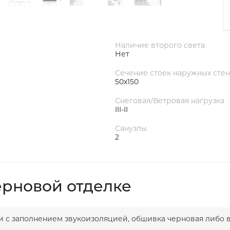
Наличие второго света
Нет
Сечение стоек наружных стен
50х150
Снеговая/Ветровая нагрузка
III-II
Санузлы
2
ерновой отделке
ки с заполнением звукоизоляцией, обшивка черновая либо 