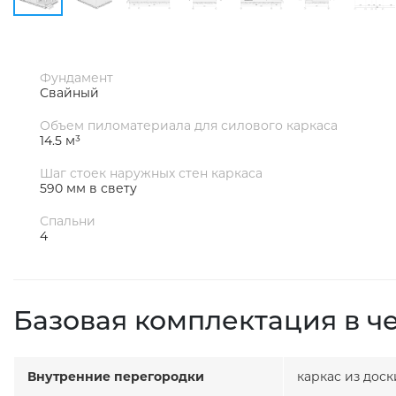
Фундамент
Свайный
Объем пиломатериала для силового каркаса
14.5 м³
Шаг стоек наружных стен каркаса
590 мм в свету
Спальни
4
Базовая комплектация в ч
Внутренние перегородки
каркас из дос