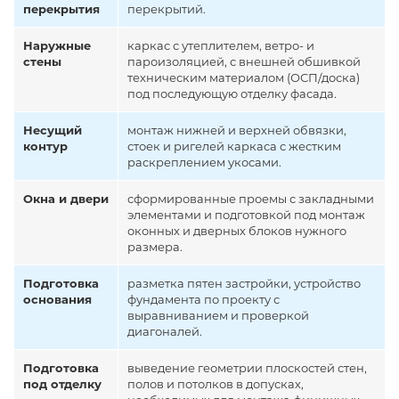
перекрытия
перекрытий.
Наружные
каркас с утеплителем, ветро- и
стены
пароизоляцией, с внешней обшивкой
техническим материалом (ОСП/доска)
под последующую отделку фасада.
Несущий
монтаж нижней и верхней обвязки,
контур
стоек и ригелей каркаса с жестким
раскреплением укосами.
Окна и двери
сформированные проемы с закладными
элементами и подготовкой под монтаж
оконных и дверных блоков нужного
размера.
Подготовка
разметка пятен застройки, устройство
основания
фундамента по проекту с
выравниванием и проверкой
диагоналей.
Подготовка
выведение геометрии плоскостей стен,
под отделку
полов и потолков в допусках,