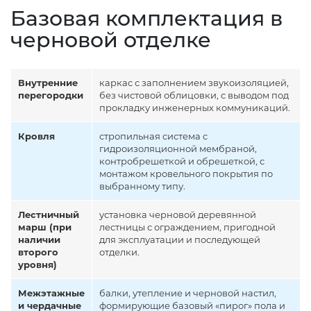
Базовая комплектация в
черновой отделке
Внутренние
каркас с заполнением звукоизоляцией,
перегородки
без чистовой облицовки, с выводом под
прокладку инженерных коммуникаций.
Кровля
стропильная система с
гидроизоляционной мембраной,
контробрешеткой и обрешеткой, с
монтажом кровельного покрытия по
выбранному типу.
Лестничный
установка черновой деревянной
марш (при
лестницы с ограждением, пригодной
наличии
для эксплуатации и последующей
второго
отделки.
уровня)
Межэтажные
балки, утепление и черновой настил,
и чердачные
формирующие базовый «пирог» пола и