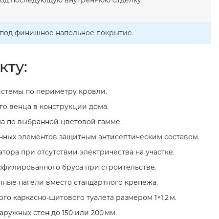
 под последующую внутреннюю отделку.
й под финишное напольное покрытие.
кту:
стемы по периметру кровли.
о венца в конструкции дома.
а по выбранной цветовой гамме.
нных элементов защитным антисептическим составом.
тора при отсутствии электричества на участке.
филированного бруса при строительстве.
нные нагели вместо стандартного крепежа.
го каркасно‑щитового туалета размером 1×1,2 м.
ружных стен до 150 или 200 мм.