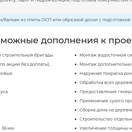
проекту, паро- и гидроизоляция, подготовка поверхностей
ам/балкам из плиты ОСП или обрезной доски с подготовко
можные дополнения к прое
 строительной бригады.
Монтаж водосточной си
по акции без доплаты).
Монтаж дополнительног
ковые.
Наружная покраска дом
Обработка всех деревя
уса.
Предоставление генера
Применение сухого про
Сборка дома на деревя
Строительство отдельно
 36 мм.
Увеличение толщины на