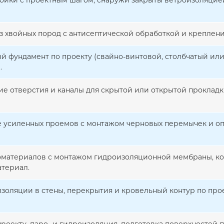
ойки с проектным шагом, снаружи закрыты ветроизоляцией
из хвойных пород с антисептической обработкой и креплени
й фундамент по проекту (свайно-винтовой, столбчатый или
.
ие отверстия и каналы для скрытой или открытой прокладк
усиленных проемов с монтажом черновых перемычек и оп
оматериалов с монтажом гидроизоляционной мембраны, к
териал.
изоляции в стены, перекрытия и кровельный контур по про