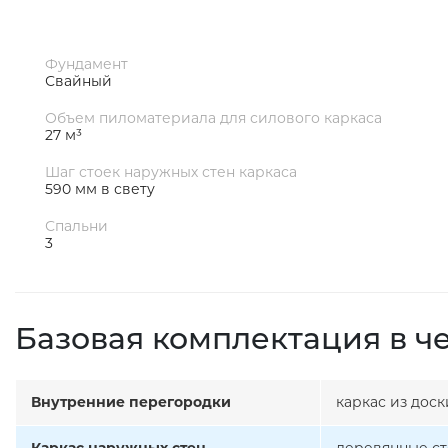
Фундамент
Свайный
Объем пиломатериала для силового каркаса
27 м³
Шаг стоек наружных стен каркаса
590 мм в свету
Спальни
3
Базовая комплектация в ч
Внутренние перегородки
каркас из дос