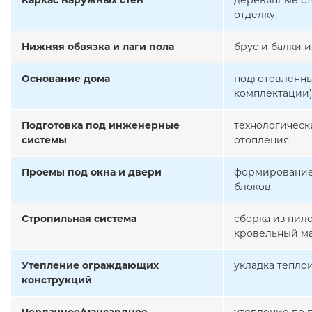
Каркас наружных стен
деревянные ст
отделку.
Нижняя обвязка и лаги пола
брус и балки 
Основание дома
подготовленны
комплектации)
Подготовка под инженерные
технологическ
системы
отопления.
Проемы под окна и двери
формирование 
блоков.
Стропильная система
сборка из пил
кровельный ма
Утепление ограждающих
укладка тепло
конструкций