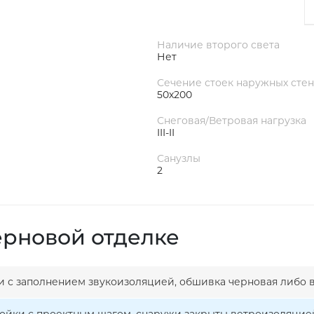
Наличие второго света
Нет
Сечение стоек наружных стен
50х200
Снеговая/Ветровая нагрузка
III-II
Санузлы
2
ерновой отделке
ки с заполнением звукоизоляцией, обшивка черновая либо 