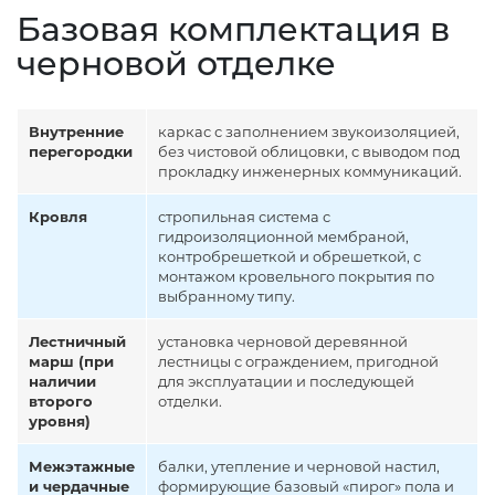
Базовая комплектация в
черновой отделке
Внутренние
каркас с заполнением звукоизоляцией,
перегородки
без чистовой облицовки, с выводом под
прокладку инженерных коммуникаций.
Кровля
стропильная система с
гидроизоляционной мембраной,
контробрешеткой и обрешеткой, с
монтажом кровельного покрытия по
выбранному типу.
Лестничный
установка черновой деревянной
марш (при
лестницы с ограждением, пригодной
наличии
для эксплуатации и последующей
второго
отделки.
уровня)
Межэтажные
балки, утепление и черновой настил,
и чердачные
формирующие базовый «пирог» пола и