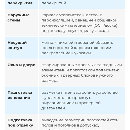
перекрытия
перекрытий.
Наружные
каркас с утеплителем, ветро- и
стены
пароизоляцией, с внешней обшивкой
техническим материалом (ОСП/доска)
под последующую отделку фасада.
Несущий
монтаж нижней и верхней обвязки,
контур
стоек и ригелей каркаса с жестким
раскреплением укосами.
Окна и двери
сформированные проемы с закладными
элементами и подготовкой под монтаж
оконных и дверных блоков нужного
размера.
Подготовка
разметка пятен застройки, устройство
основания
фундамента по проекту с
выравниванием и проверкой
диагоналей.
Подготовка
выведение геометрии плоскостей стен,
под отделку
полов и потолков в допусках,