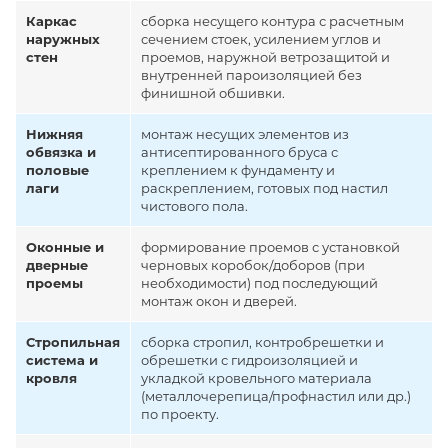
Каркас
сборка несущего контура с расчетным
наружных
сечением стоек, усилением углов и
стен
проемов, наружной ветрозащитой и
внутренней пароизоляцией без
финишной обшивки.
Нижняя
монтаж несущих элементов из
обвязка и
антисептированного бруса с
половые
креплением к фундаменту и
лаги
раскреплением, готовых под настил
чистового пола.
Оконные и
формирование проемов с установкой
дверные
черновых коробок/доборов (при
проемы
необходимости) под последующий
монтаж окон и дверей.
Стропильная
сборка стропил, контробрешетки и
система и
обрешетки с гидроизоляцией и
кровля
укладкой кровельного материала
(металлочерепица/профнастил или др.)
по проекту.