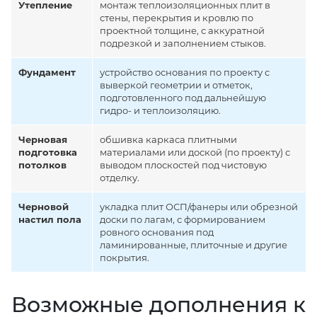
Утепление
монтаж теплоизоляционных плит в
стены, перекрытия и кровлю по
проектной толщине, с аккуратной
подрезкой и заполнением стыков.
Фундамент
устройство основания по проекту с
выверкой геометрии и отметок,
подготовленного под дальнейшую
гидро- и теплоизоляцию.
Черновая
обшивка каркаса плитными
подготовка
материалами или доской (по проекту) с
потолков
выводом плоскостей под чистовую
отделку.
Черновой
укладка плит ОСП/фанеры или обрезной
настил пола
доски по лагам, с формированием
ровного основания под
ламинированные, плиточные и другие
покрытия.
Возможные дополнения к