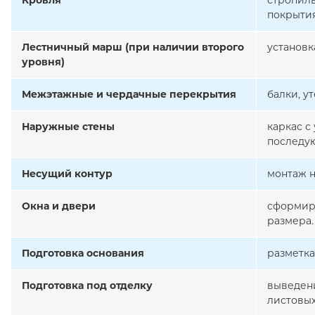
Кровля
стропиль
покрытия
Лестничный марш (при наличии второго
установк
уровня)
Межэтажные и чердачные перекрытия
балки, у
Наружные стены
каркас с
последую
Несущий контур
монтаж н
Окна и двери
сформиро
размера.
Подготовка основания
разметка
Подготовка под отделку
выведени
листовых