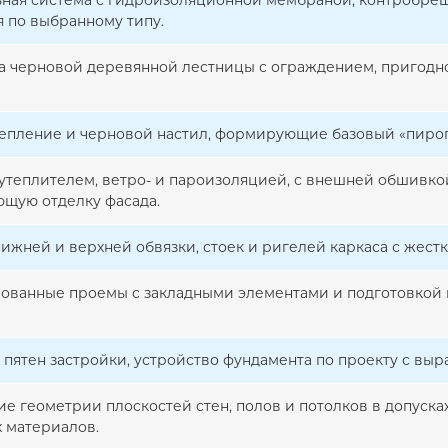
ная система с гидроизоляционной мембраной, контробреш
 по выбранному типу.
а черновой деревянной лестницы с ограждением, пригодн
тепление и черновой настил, формирующие базовый «пирог
 утеплителем, ветро- и пароизоляцией, с внешней обшивк
щую отделку фасада.
ижней и верхней обвязки, стоек и ригелей каркаса с жес
ванные проемы с закладными элементами и подготовкой 
 пятен застройки, устройство фундамента по проекту с вы
е геометрии плоскостей стен, полов и потолков в допуск
 материалов.