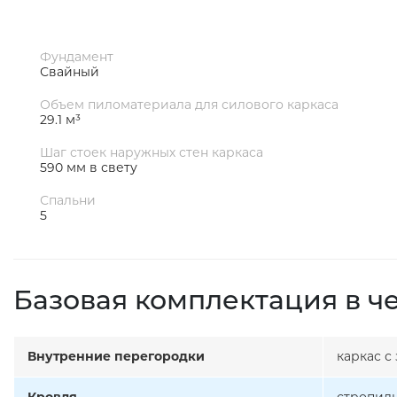
Фундамент
Свайный
Объем пиломатериала для силового каркаса
29.1 м³
Шаг стоек наружных стен каркаса
590 мм в свету
Спальни
5
Базовая комплектация в ч
Внутренние перегородки
каркас с