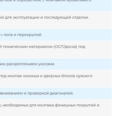
еткой и обрешеткой, с монтажом кровельного
ой для эксплуатации и последующей отделки.
» пола и перекрытий.
ой техническим материалом (ОСП/доска) под
тким раскреплением укосами.
под монтаж оконных и дверных блоков нужного
равниванием и проверкой диагоналей.
ах, необходимых для монтажа финишных покрытий и