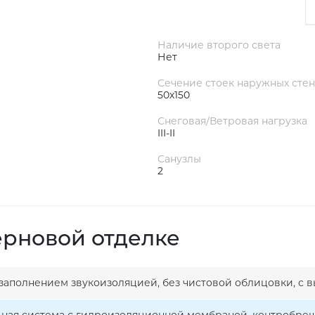
Наличие второго света
Нет
Сечение стоек наружных стен
50х150
Снеговая/Ветровая нагрузка
III-II
Санузлы
2
ерновой отделке
 заполнением звукоизоляцией, без чистовой облицовки, с