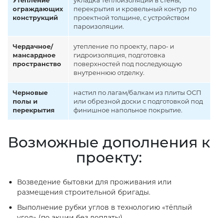
Утепление
укладка теплоизоляции в стены,
ограждающих
перекрытия и кровельный контур по
конструкций
проектной толщине, с устройством
пароизоляции.
Чердачное/
утепление по проекту, паро- и
мансардное
гидроизоляция, подготовка
пространство
поверхностей под последующую
внутреннюю отделку.
Черновые
настил по лагам/балкам из плиты ОСП
полы и
или обрезной доски с подготовкой под
перекрытия
финишное напольное покрытие.
Возможные дополнения к
проекту:
Возведение бытовки для проживания или
размещения строительной бригады.
Выполнение рубки углов в технологию «тёплый
угол» (по акции без доплаты).