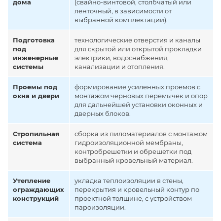
дома
(свайно-винтовой, столбчатый или
ленточный, в зависимости от
выбранной комплектации).
Подготовка
технологические отверстия и каналы
под
для скрытой или открытой прокладки
инженерные
электрики, водоснабжения,
системы
канализации и отопления.
Проемы под
формирование усиленных проемов с
окна и двери
монтажом черновых перемычек и опор
для дальнейшей установки оконных и
дверных блоков.
Стропильная
сборка из пиломатериалов с монтажом
система
гидроизоляционной мембраны,
контробрешетки и обрешетки под
выбранный кровельный материал.
Утепление
укладка теплоизоляции в стены,
ограждающих
перекрытия и кровельный контур по
конструкций
проектной толщине, с устройством
пароизоляции.