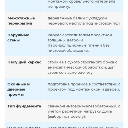
монтажом кровельного материала
по проекту.
Межэтажные
деревянные балки с укладкой
перекрытия
чернового настила под чистовой пол.
Наружные
каркас с утеплителем проектной
стены
толщины, ветро- и
пароизоляционные пленки без
чистовой облицовки.
Несущий каркас
стойки из сухого строганого бруса с
антисептической обработкой, шаг
стоек согласно расчету.
Оконные и
подготовка проемов в соответствии с
дверные
проектом под монтаж окон и дверей.
проемы
Тип фундамента
свайно-винтовой/железобетонный, с
учетом расчетной нагрузки дома
(выбор по проекту).