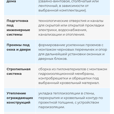
дома
(свайно-винтовой, столбчатый или
ленточный, в зависимости от
выбранной комплектации).
Подготовка
технологические отверстия и каналы
под
для скрытой или открытой прокладки
инженерные
электрики, водоснабжения,
системы
канализации и отопления.
Проемы под
формирование усиленных проемов с
окна и двери
монтажом черновых перемычек и опор
для дальнейшей установки оконных и
дверных блоков.
Стропильная
сборка из пиломатериалов с монтажом
система
гидроизоляционной мембраны,
контробрешетки и обрешетки под
выбранный кровельный материал.
Утепление
укладка теплоизоляции в стены,
ограждающих
перекрытия и кровельный контур по
конструкций
проектной толщине, с устройством
пароизоляции.