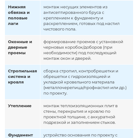
Нижняя
монтаж несущих элементов из
обвязка и
антисептированного бруса с
половые
креплением к фундаменту и
лаги
раскреплением, готовых под настил
чистового пола.
Оконные и
формирование проемов с установкой
дверные
черновых коробок/доборов (при
проемы
необходимости) под последующий
монтаж окон и дверей.
Стропильная
сборка стропил, контробрешетки и
система и
обрешетки с гидроизоляцией и
кровля
укладкой кровельного материала
(металлочерепица/профнастил или др.)
по проекту.
Утепление
монтаж теплоизоляционных плит в
стены, перекрытия и кровлю по
проектной толщине, с аккуратной
подрезкой и заполнением стыков.
Фундамент
устройство основания по проекту с