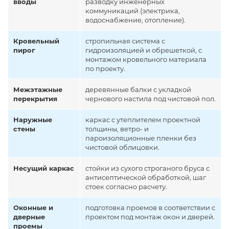
вводы
разводку инженерных
коммуникаций (электрика,
водоснабжение, отопление).
Кровельный
стропильная система с
пирог
гидроизоляцией и обрешеткой, с
монтажом кровельного материала
по проекту.
Межэтажные
деревянные балки с укладкой
перекрытия
чернового настила под чистовой пол.
Наружные
каркас с утеплителем проектной
стены
толщины, ветро- и
пароизоляционные пленки без
чистовой облицовки.
Несущий каркас
стойки из сухого строганого бруса с
антисептической обработкой, шаг
стоек согласно расчету.
Оконные и
подготовка проемов в соответствии с
дверные
проектом под монтаж окон и дверей.
проемы