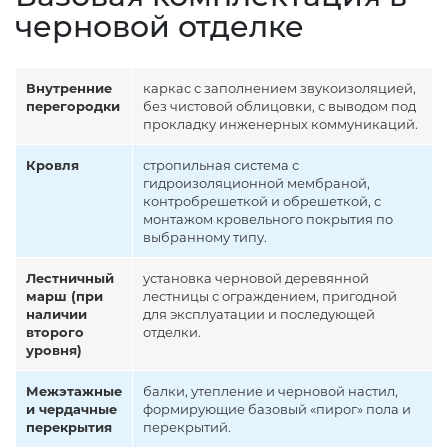
черновой отделке
Внутренние
каркас с заполнением звукоизоляцией,
перегородки
без чистовой облицовки, с выводом под
прокладку инженерных коммуникаций.
Кровля
стропильная система с
гидроизоляционной мембраной,
контробрешеткой и обрешеткой, с
монтажом кровельного покрытия по
выбранному типу.
Лестничный
установка черновой деревянной
марш (при
лестницы с ограждением, пригодной
наличии
для эксплуатации и последующей
второго
отделки.
уровня)
Межэтажные
балки, утепление и черновой настил,
и чердачные
формирующие базовый «пирог» пола и
перекрытия
перекрытий.