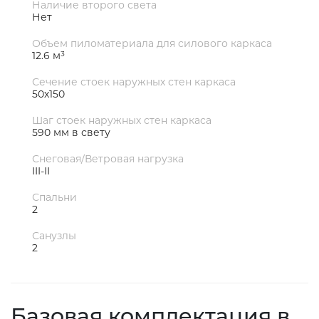
Наличие второго света
Нет
Объем пиломатериала для силового каркаса
12.6 м³
Сечение стоек наружных стен каркаса
50х150
Шаг стоек наружных стен каркаса
590 мм в свету
Снеговая/Ветровая нагрузка
III-II
Спальни
2
Санузлы
2
Базовая комплектация в