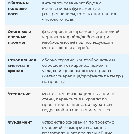
обвязка и
антисептированного бруса с
половые
креплением к фундаменту и
лаги
раскреплением, готовых под настил
чистового пола.
Оконные и
формирование проемов с установкой
дверные
черновых коробок/доборов (при
проемы
необходимости) под последующий
монтаж окон и дверей.
Стропильная
сборка стропил, контробрешетки и
система и
обрешетки с гидроизоляцией и
кровля
укладкой кровельного материала
(металлочерепица/профнастил или др.)
по проекту.
Утепление
монтаж теплоизоляционных плит в
стены, перекрытия и кровлю по
проектной толщине, с аккуратной
подрезкой и заполнением стыков.
Фундамент
устройство основания по проекту с
выверкой геометрии и отметок,
подготовленного под дальнейшую