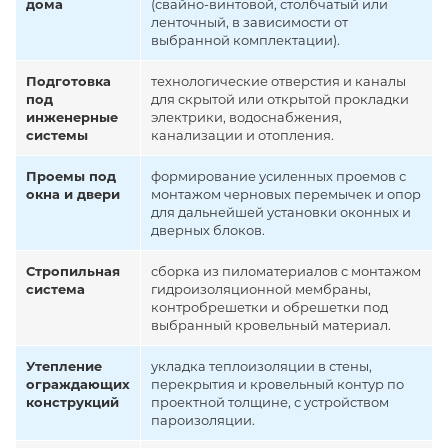
дома
(свайно-винтовой, столбчатый или
ленточный, в зависимости от
выбранной комплектации).
Подготовка
технологические отверстия и каналы
под
для скрытой или открытой прокладки
инженерные
электрики, водоснабжения,
системы
канализации и отопления.
Проемы под
формирование усиленных проемов с
окна и двери
монтажом черновых перемычек и опор
для дальнейшей установки оконных и
дверных блоков.
Стропильная
сборка из пиломатериалов с монтажом
система
гидроизоляционной мембраны,
контробрешетки и обрешетки под
выбранный кровельный материал.
Утепление
укладка теплоизоляции в стены,
ограждающих
перекрытия и кровельный контур по
конструкций
проектной толщине, с устройством
пароизоляции.